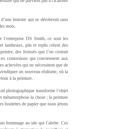
lessure qui ne parvient pas à cicatriser
’une histoire qui se déroberait sans
les mots.
e l’entreprise DS Smith, ce sont les
t lambeaux, plis et replis créent des
intre, des froissés que l’on croirait
 ces contorsions qui conviennent aux
vres achevées qui ne nécessitent que de
revendiquer un nouveau réalisme, où la
tour à la peinture.
avail photographique transforme l’objet
et métamorphose la chose ; la peinture
ces boulettes de papier que nous jetons
un hommage au site qui l’abrite. Ces