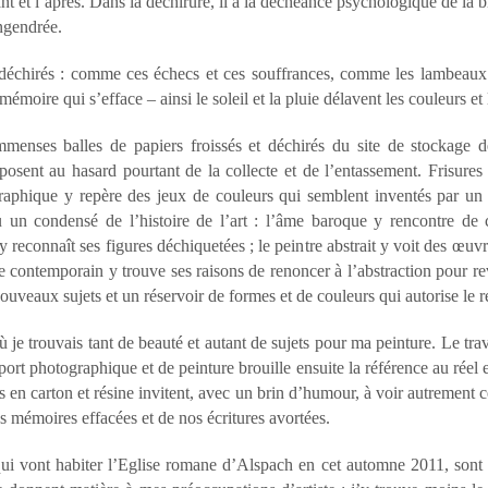
vant et l’après. Dans la déchirure, il a la déchéance psychologique de la b
engendrée.
 déchirés : comme ces échecs et ces souffrances, comme les lambeaux d
moire qui s’efface – ainsi le soleil et la pluie délavent les couleurs et 
menses balles de papiers froissés et déchirés du site de stockage d
osent au hasard pourtant de la collecte et de l’entassement. Frisures e
raphique y repère des jeux de couleurs qui semblent inventés par un pe
u un condensé de l’histoire de l’art : l’âme baroque y rencontre de
 y reconnaît ses figures déchiquetées ; le peintre abstrait y voit des œu
iste contemporain y trouve ses raisons de renoncer à l’abstraction pour 
eaux sujets et un réservoir de formes et de couleurs qui autorise le re
ù je trouvais tant de beauté et autant de sujets pour ma peinture. Le tr
port photographique et de peinture brouille ensuite la référence au réel 
es en carton et résine invitent, avec un brin d’humour, à voir autrement 
s mémoires effacées et de nos écritures avortées.
qui vont habiter l’Eglise romane d’Alspach en cet automne 2011, sont 