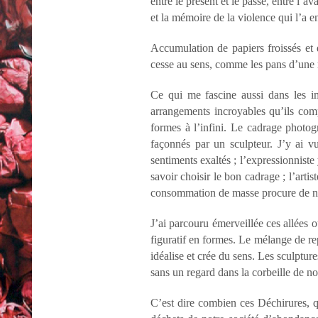
entre le présent et le passé, entre l’a
et la mémoire de la violence qui l’a 
Accumulation de papiers froissés et
cesse au sens, comme les pans d’une mé
Ce qui me fascine aussi dans les im
arrangements incroyables qu’ils comp
formes à l’infini. Le cadrage photog
façonnés par un sculpteur. J’y ai v
sentiments exaltés ; l’expressionniste
savoir choisir le bon cadrage ; l’art
consommation de masse procure de nouv
J’ai parcouru émerveillée ces allées o
figuratif en formes. Le mélange de re
idéalise et crée du sens. Les sculptur
sans un regard dans la corbeille de no
C’est dire combien ces Déchirures, 