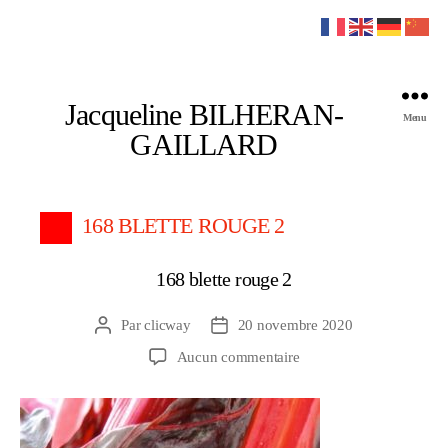
Jacqueline BILHERAN-
Menu
GAILLARD
168 BLETTE ROUGE 2
168 blette rouge 2
Par
clicway
20 novembre 2020
Auteur
Date
de
de
sur
Aucun commentaire
l’article
l’article
168
blette
rouge
2