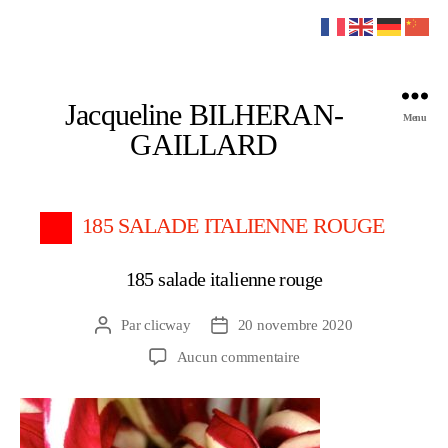
Jacqueline BILHERAN-
Menu
GAILLARD
185 SALADE ITALIENNE ROUGE
185 salade italienne rouge
Par
clicway
20 novembre 2020
Auteur
Date
de
de
sur
Aucun commentaire
l’article
l’article
185
salade
italienne
rouge