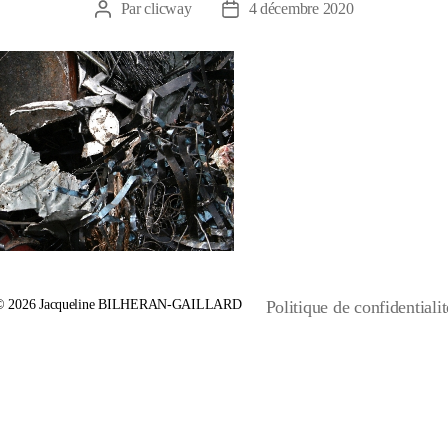
Par
clicway
4 décembre 2020
Auteur
Date
de
de
l’article
l’article
© 2026
Jacqueline BILHERAN-GAILLARD
Politique de confidentialit