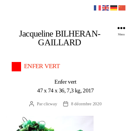
Jacqueline BILHERAN-
Menu
GAILLARD
ENFER VERT
Enfer vert
47 x 74 x 36, 7,3 kg, 2017
Par
clicway
8 décembre 2020
Auteur
Date
de
de
l’article
l’article