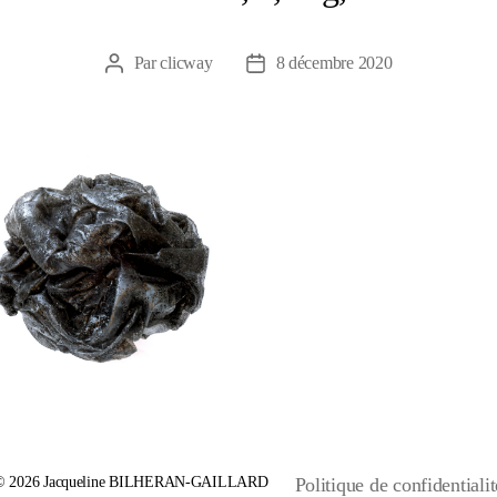
Par
clicway
8 décembre 2020
Auteur
Date
de
de
l’article
l’article
© 2026
Jacqueline BILHERAN-GAILLARD
Politique de confidentialit