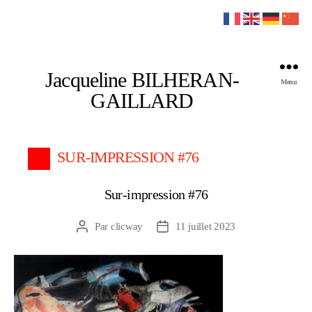
Jacqueline BILHERAN-
Menu
GAILLARD
SUR-IMPRESSION #76
Sur-impression #76
Par
clicway
11 juillet 2023
Auteur
Date
de
de
l’article
l’article