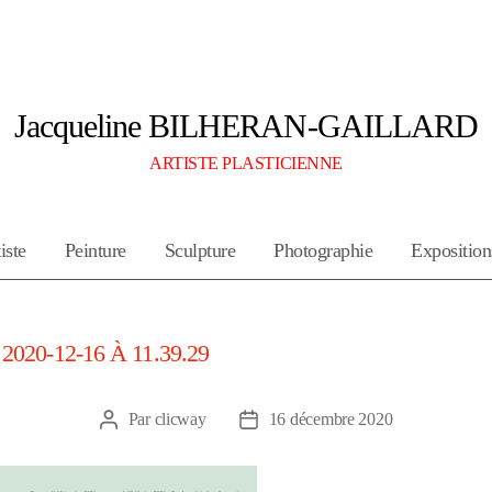
Jacqueline BILHERAN-GAILLARD
ARTISTE PLASTICIENNE
iste
Peinture
Sculpture
Photographie
Exposition
20-12-16 À 11.39.29
Par
clicway
16 décembre 2020
Auteur
Date
de
de
l’article
l’article