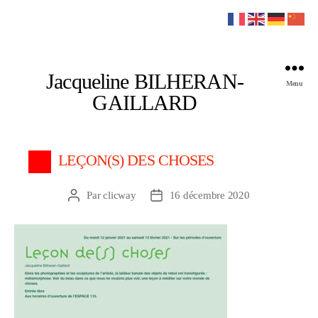
Jacqueline BILHERAN-
Menu
GAILLARD
LEÇON(S) DES CHOSES
Par
clicway
16 décembre 2020
Auteur
Date
de
de
l’article
l’article