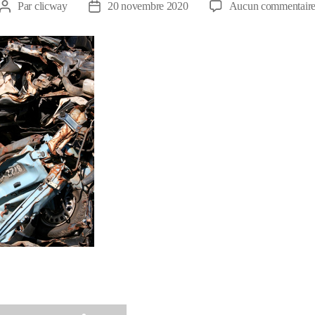
Par
clicway
20 novembre 2020
Aucun commentair
Auteur
Date
de
de
l’article
l’article