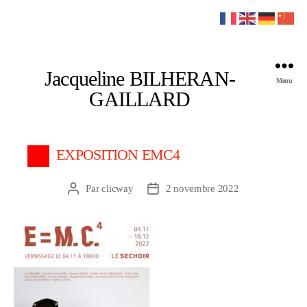
Jacqueline BILHERAN-
Menu
GAILLARD
EXPOSITION EMC4
Par
clicway
2 novembre 2022
Auteur
Date
de
de
l’article
l’article