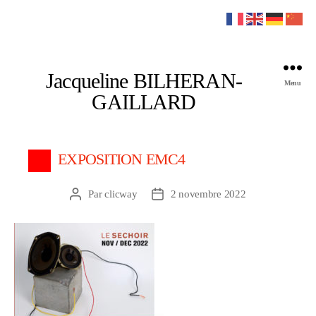
Jacqueline BILHERAN-
Menu
GAILLARD
EXPOSITION EMC4
Par
clicway
2 novembre 2022
Auteur
Date
de
de
l’article
l’article