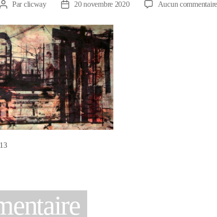
Par
clicway
20 novembre 2020
Aucun commentair
Auteur
Date
de
de
l’article
l’article
013
mentaire