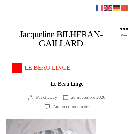
Jacqueline BILHERAN-
Menu
GAILLARD
LE BEAU LINGE
Le Beau Linge
Par
clicway
20 novembre 2020
Auteur
Date
de
de
sur
Aucun commentaire
l’article
l’article
Le
Beau
Linge