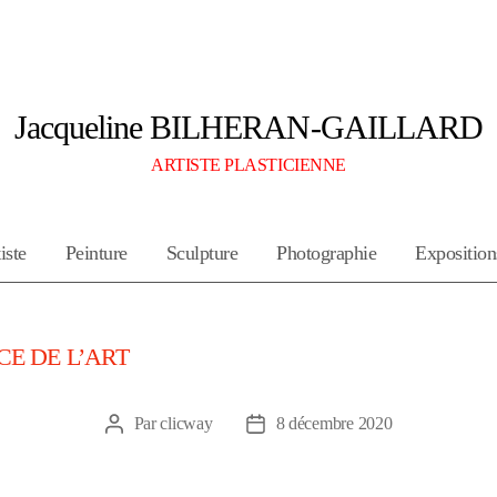
Jacqueline BILHERAN-GAILLARD
ARTISTE PLASTICIENNE
iste
Peinture
Sculpture
Photographie
Exposition
E DE L’ART
Par
clicway
8 décembre 2020
Auteur
Date
de
de
l’article
l’article