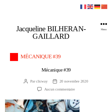
Jacqueline BILHERAN-
Menu
GAILLARD
MÉCANIQUE #39
Mécanique #39
Par
clicway
20 novembre 2020
Auteur
Date
de
de
sur
Aucun commentaire
l’article
l’article
Mécanique
#39