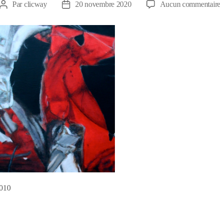
Par
clicway
20 novembre 2020
Aucun commentair
Auteur
Date
de
de
l’article
l’article
2010