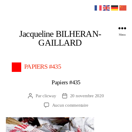
Jacqueline BILHERAN-
Menu
GAILLARD
PAPIERS #435
Papiers #435
Par
clicway
20 novembre 2020
Auteur
Date
de
de
sur
Aucun commentaire
l’article
l’article
Papiers
#435