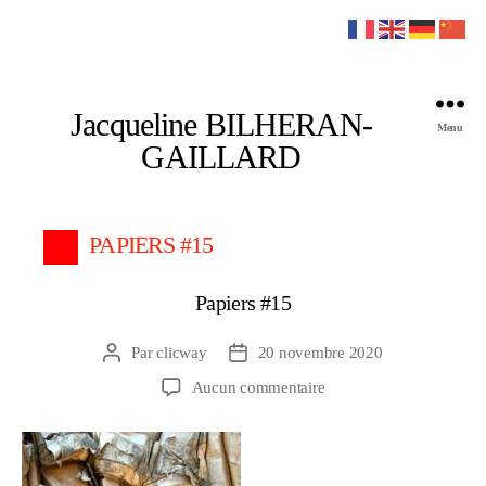
Jacqueline BILHERAN-
Menu
GAILLARD
PAPIERS #15
Papiers #15
Par
clicway
20 novembre 2020
Auteur
Date
de
de
sur
Aucun commentaire
l’article
l’article
Papiers
#15